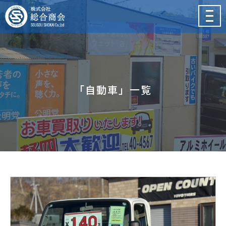
メ
ニ
ュ
ー
「自動車」一覧