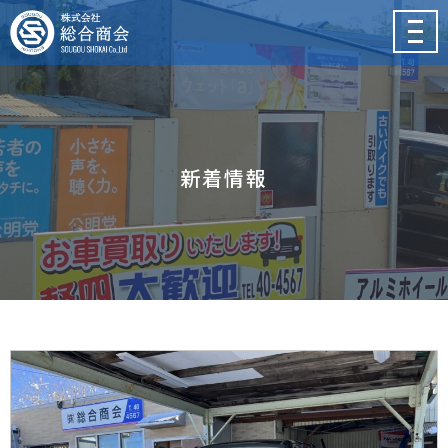
メ
ニ
ュ
ー
新着情報