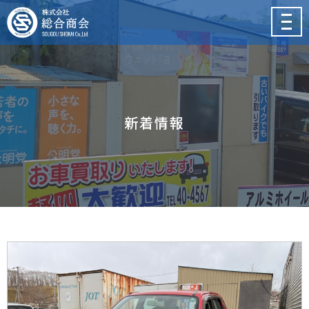
メ
ニ
ュ
ー
新着情報