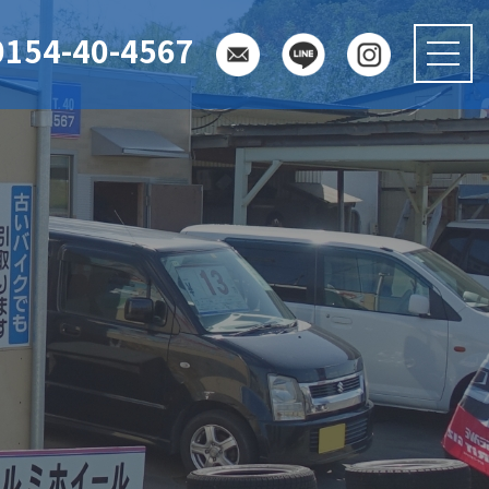
0154-40-4567
メ
ニ
ュ
ー